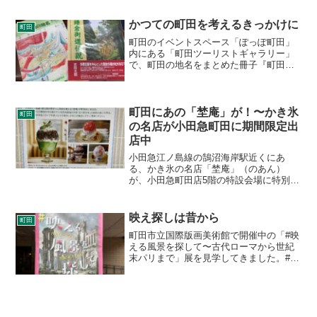
ですがこちらは2016年で開催終了。以
来、当時同時開催だったコンテンツ東京
かつての町田を考えるきっかけに
町田
を覗いてみるようになっ...
町田のイベントスペース「ぽっぽ町田」
内にある「町田ツーリストギャラリー」
で、町田の地名をまとめた冊子『町田の
地名 南地区』を購入しました。「南地
区」は、ピストルのような形をした町田
市の、ちょうどグリップにあたる地域。
全市域版に先駆けての出版...
町田にあの「埜庵」が！〜かき氷
町田
の名店が小田急町田に期間限定出
店中
小田急江ノ島線の鵠沼海岸駅近くにあ
る、かき氷の名店「埜庵」（のあん）
が、小田急町田店5階の特設会場に特別出
店中、とのこと。これまで残念ながら1度
しか行ったことがなく、ぜひこの機会を
生かしたいと思います。開催期間は2022
映え探しは昔から
町田
年4月27日から5月...
町田市立国際版画美術館で開催中の「#映
える風景を探して〜古代ローマから世紀
末パリまで」展を見学してきました。#が
ついていますが、「ばえる」じゃなくて
「はえる」と読むようです。 展示は撮影
OK。そしてWebへの掲載もOKとのこと
で、載せさせて...