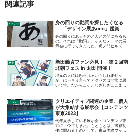
関連記事
身の回りの動詞を探したくなる
イベント
──「デザイン展あneo」鑑賞
身の回りにあるものと人との間にあるも
の。それは「動詞」。そんなテーマの展
示会に行ってきました。虎ノ門ヒルズで
行われている、「デザインあ展neo」NHK
Eテレの番組「デザインあneo」の展示会
です。番組自体はほとんど見たことがあ
新田義貞ファン必見！ 第２回南
歴史
りませんが、...
北朝フェス in 太田 開催！
地元の人には怒られるかもしれません
が、はっきり言ってアクセスは非常に悪
いです。だからこそ、わざわざここまで
来るのはコアなファンばかりなのは間違
い無し。8月11日金曜日、山の日に、群馬
県太田市で新田義貞にフォーカスしたイ
クリエイティブ関連の企業、個人
イベント
ベント、「第２回 南北...
が大集結する展示会【コンテンツ
東京2023】
例年見学している展示会・コンテンツ東
京に、今年もまた。もともとは、書籍制
作に関わるものとして、東京国際ブック
フェアに毎回のように通っていました。