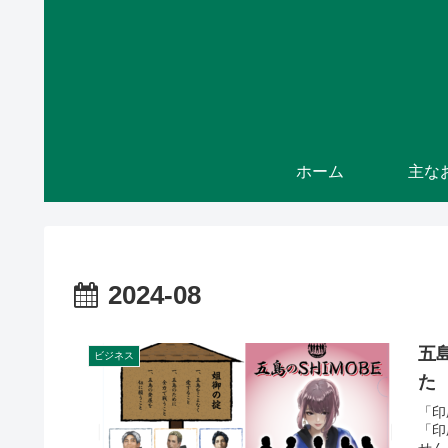
ホーム
2024-08
五
ビジネス
た
「印
「印
せん