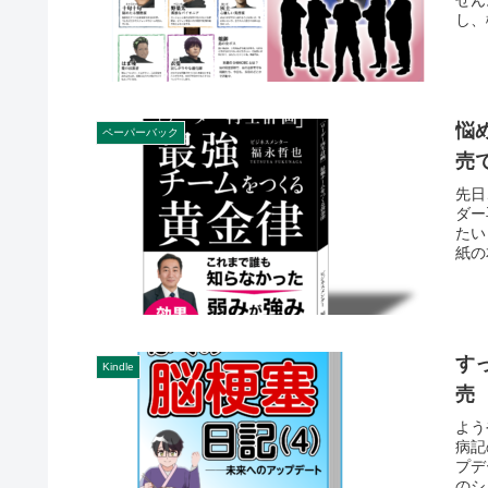
し、
悩
ペーパーバック
売
先日
ダー
たい
紙の
す
Kindle
売
よう
病記
プデ
のシ