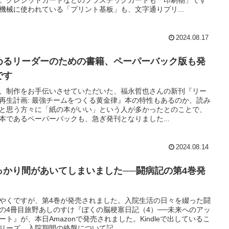
機械に使われている「プリント基板」も、文字通りプリ...
2024.08.17
めるリーダーのための書籍、ペーパーバック版も発
です
、制作をお手伝いさせていただいた、福永哲也さんの新刊『リー
再生計画: 最強チームをつくる黄金律』本の特性もあるのか、読み
と思う方々に「紙の本がいい」という人が多かったとのことで、
本であるペーパーバックも、急ぎ発刊となりました...
2024.08.14
っかり間があいてしまいました──闘病記の第4巻発
やくですが、第4巻が発売されました。入院生活の日々を綴った闘
の4冊目旅野あしのすけ『ぼくの脳梗塞日記（4）──未来へのアッ
ート』が、本日Amazonで発売されました。Kindleで出しているこ
リーズ、入院期間の終盤について記...