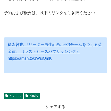
予約および概要は、以下のリンクをご参照ください。
福永哲也 『リーダー再生計画: 最強チームをつくる黄
金律』 （ラストピースパブリッシング）
https://amzn.to/3WsiQmK
ビジネス
Kindle
シェアする