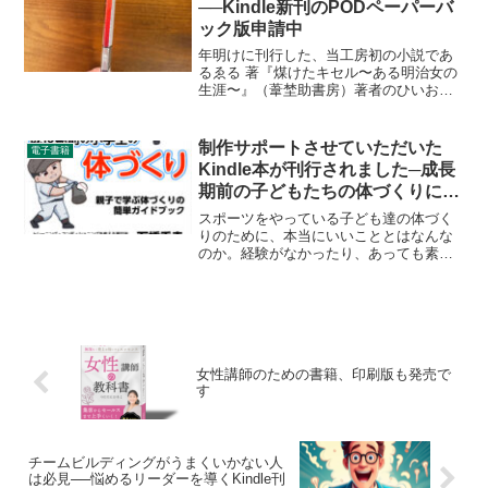
──Kindle新刊のPODペーパーバ
ック版申請中
年明けに刊行した、当工房初の小説であ
るゑる 著『煤けたキセル〜ある明治女の
生涯〜』（葦埜助書房）著者のひいおば
あさんをモデルとしているため、親戚の
方にも読んでほしい、という話に。た
だ、Kindleではダウンロードについて説
制作サポートさせていただいた
電子書籍
明したり場合によっ...
Kindle本が刊行されました─成長
期前の子どもたちの体づくりに大
切なこと
スポーツをやっている子ども達の体づく
りのために、本当にいいこととはなんな
のか。経験がなかったり、あっても素人
知識でやってきただけだったりする親に
とっては、スポーツに打ち込む子ども達
のために、どうしてあげたらいいのかわ
からないことも多いのでは...
女性講師のための書籍、印刷版も発売で
す
チームビルディングがうまくいかない人
は必見──悩めるリーダーを導くKindle刊