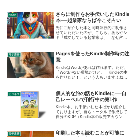
まり』【ぼくの脳梗塞日記】ペーパーバ
ック版Kindleで刊行している闘病記シリ
ーズの第1巻を、AmazonのPOD（プリ
さらに制作をお手伝いしたKindle
Kindle
ン...
本──起業家ならば今こそ占い
先にご紹介した本と同時並行的に制作さ
せていただいたのが、こちら。あらやシ
キ『成功している起業家は、 なぜ占い
に行くのか？─ 勝者たちの失敗しないメ
ンタル戦略』（ラストピースパブリッシ
ング）ご自身が事業家であり、講師とし
Pagesを使ったKindle制作時の注
電子書籍
ても活躍している著者が...
意
KindleはWordがあれば作れます。ただ、
「Wordがない環境だけど、 Kindleの本
を作りたい！」という人もいますよね。
そういった声も上がるだろう、というこ
とで実験も兼ねて、直近はMac等で標準
のワープロソフト、Pagesを使ったK...
個人的な旅の話もKindleに──自
ビジネス
己レーベルで刊行中の第1作
Kindle本、お手伝いした本ばかり紹介し
ておりますが、自らトータルで作成して
自分のKDP（Kindle本の販売アカウン
ト）で刊行している本もあります。その
第一弾として販売したのがこちら。旅野
あしのすけ『ちょーさんとあっしーの熊
印刷した本も読むことが可能に
電子書籍
野珍道中』（...