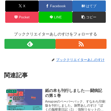
X
Facebook
はてブ
Pocket
LINE
コピー
ブッククリエイターあしのすけをフォローする
ブッククリエイターあしのすけ
関連記事
紙の本も刊行しました──闘病記
ビジネス
の第１巻
Amazonのペーパーバック、すなわち印刷
版を刊行しました。旅野あしのすけ『ぼ
くの脳梗塞日記（1）: 強制リセットの始