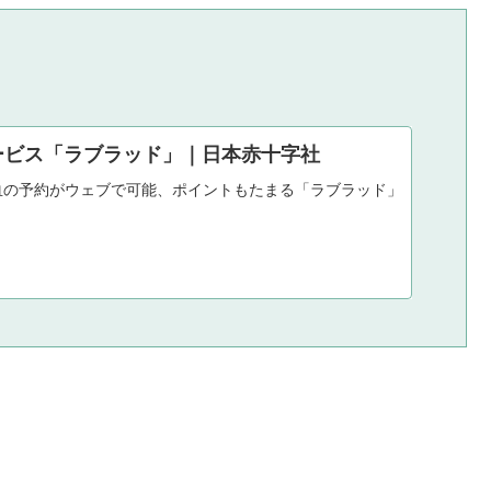
サービス「ラブラッド」｜日本赤十字社
血の予約がウェブで可能、ポイントもたまる「ラブラッド」。お手持ち