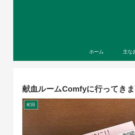
ホーム
献血ルームComfyに行ってき
町田