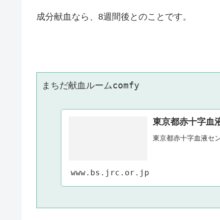
成分献血なら、
8
週間後とのことです。
まちだ献血ルームcomfy

東京都赤十字血
東京都赤十字血液セ
www.bs.jrc.or.jp