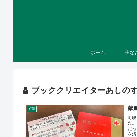
ホーム
ブッククリエイターあしの
献
町田
町映
た。
だっ
を済