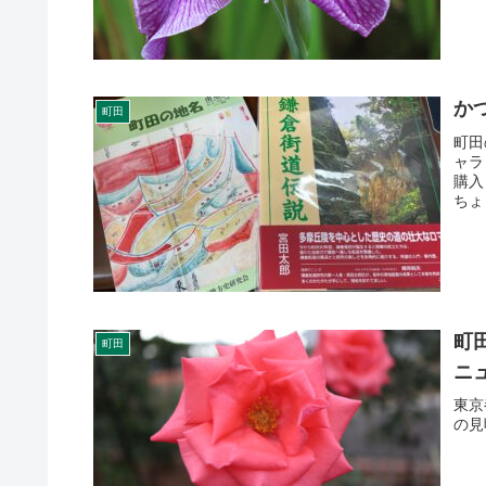
か
町田
町田
ャラ
購入
ちょ
町
町田
ニ
東京
の見