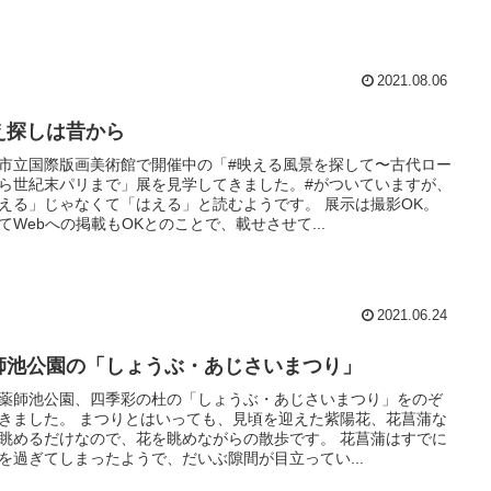
2021.08.06
え探しは昔から
市立国際版画美術館で開催中の「#映える風景を探して〜古代ロー
ら世紀末パリまで」展を見学してきました。#がついていますが、
える」じゃなくて「はえる」と読むようです。 展示は撮影OK。
てWebへの掲載もOKとのことで、載せさせて...
2021.06.24
師池公園の「しょうぶ・あじさいまつり」
薬師池公園、四季彩の杜の「しょうぶ・あじさいまつり」をのぞ
きました。 まつりとはいっても、見頃を迎えた紫陽花、花菖蒲な
眺めるだけなので、花を眺めながらの散歩です。 花菖蒲はすでに
を過ぎてしまったようで、だいぶ隙間が目立ってい...