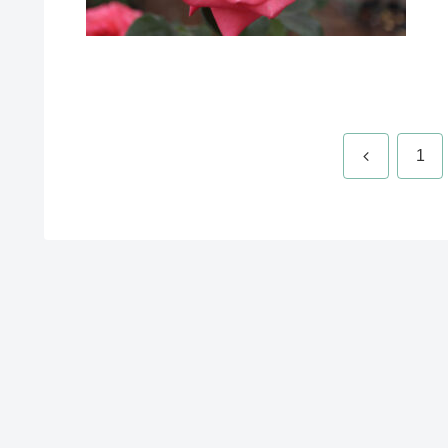
前
1
へ