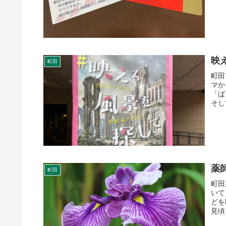
映
町田
町田
マか
「ば
そし
薬
町田
町田
いて
どを
見頃