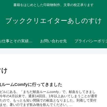
書籍をはじめとした印刷物制作、文章の校正承ります
ブッククリエイターあしのすけ
主なお仕事とその実績（ポートフォリオ）
お問い合わせ先
すけ
血ルームComfyに行ってきました
ビルにある、「まちだ献血ルームcomfy」で、献血をしてきまし
今年の4月以来で、通算14回目。1年以上あいてしまうことが通常
たので、もっとも短い間隔での献血となりました。到着して受付
ませ、暑いのでまず飲み物を飲んでください、...